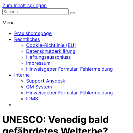
Zum Inhalt springen
Nephrologische Praxis mit Dialyse
Dialyse Leer
Menü
Praxishomepage
Rechtliches
Cookie-Richtlinie (EU)
Datenschutzerklärung
Haftungsausschluss
Impressum
Hinweisgeber Formular, Fehlermeldung
Interna
Support Anydesk
QM System
Hinweisgeber Formular, Fehlermeldung
IDMS
UNESCO: Venedig bald
gefährdetes Welterbe?