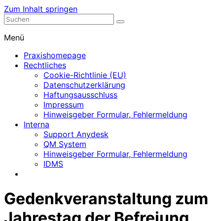
Zum Inhalt springen
Nephrologische Praxis mit Dialyse
Dialyse Leer
Menü
Praxishomepage
Rechtliches
Cookie-Richtlinie (EU)
Datenschutzerklärung
Haftungsausschluss
Impressum
Hinweisgeber Formular, Fehlermeldung
Interna
Support Anydesk
QM System
Hinweisgeber Formular, Fehlermeldung
IDMS
Gedenkveranstaltung zum
Jahrestag der Befreiung