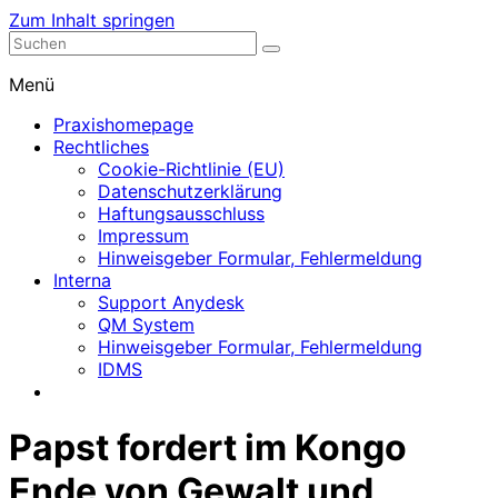
Zum Inhalt springen
Nephrologische Praxis mit Dialyse
Dialyse Leer
Menü
Praxishomepage
Rechtliches
Cookie-Richtlinie (EU)
Datenschutzerklärung
Haftungsausschluss
Impressum
Hinweisgeber Formular, Fehlermeldung
Interna
Support Anydesk
QM System
Hinweisgeber Formular, Fehlermeldung
IDMS
Papst fordert im Kongo
Ende von Gewalt und