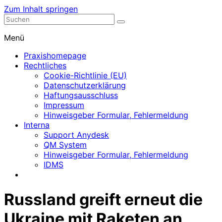
Zum Inhalt springen
Nephrologische Praxis mit Dialyse
Dialyse Leer
Menü
Praxishomepage
Rechtliches
Cookie-Richtlinie (EU)
Datenschutzerklärung
Haftungsausschluss
Impressum
Hinweisgeber Formular, Fehlermeldung
Interna
Support Anydesk
QM System
Hinweisgeber Formular, Fehlermeldung
IDMS
Russland greift erneut die
Ukraine mit Raketen an