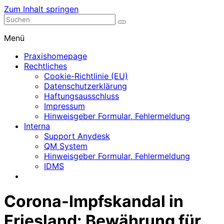
Zum Inhalt springen
Nephrologische Praxis mit Dialyse
Dialyse Leer
Menü
Praxishomepage
Rechtliches
Cookie-Richtlinie (EU)
Datenschutzerklärung
Haftungsausschluss
Impressum
Hinweisgeber Formular, Fehlermeldung
Interna
Support Anydesk
QM System
Hinweisgeber Formular, Fehlermeldung
IDMS
Corona-Impfskandal in
Friesland: Bewährung für